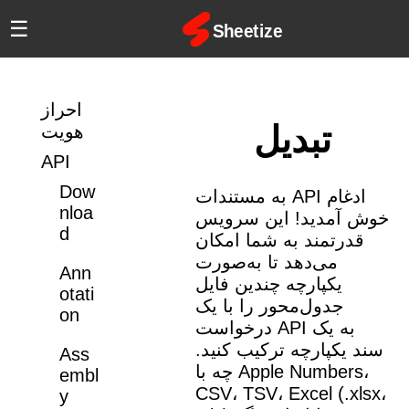
☰
احراز
تبدیل
هویت
API
Dow
به مستندات API ادغام
nloa
خوش آمدید! این سرویس
d
قدرتمند به شما امکان
می‌دهد تا به‌صورت
Ann
یکپارچه چندین فایل
otati
جدول‌محور را با یک
on
درخواست API به یک
سند یکپارچه ترکیب کنید.
Ass
چه با Apple Numbers،
embl
CSV، TSV، Excel (.xlsx،
y