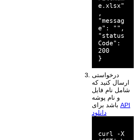
e.xlsx"
,
"messag
e": "",
"status
Code":
200
درخواستی
ارسال کنید که
شامل نام فایل
و نام پوشه
API
باشد برای
دانلود
curl -X