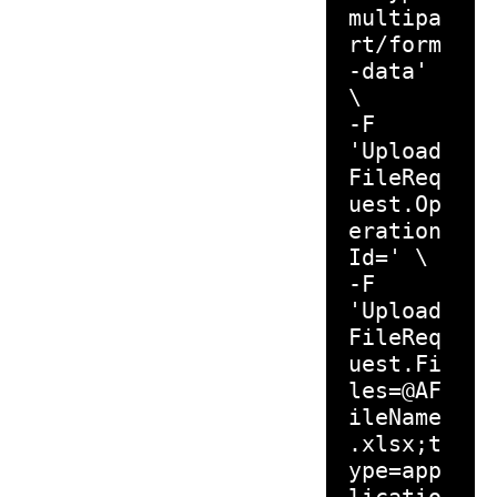
multipa
rt/form
-data'
\
-F
'Upload
FileReq
uest.Op
eration
Id=' \
-F
'Upload
FileReq
uest.Fi
les=@AF
ileName
.xlsx;t
ype=app