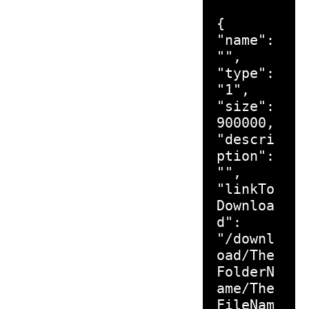
{
"name":
"",
"type":
"1",
"size":
900000,
"descri
ption":
"",
"linkTo
Downloa
d":
"/downl
oad/The
FolderN
ame/The
FileNam