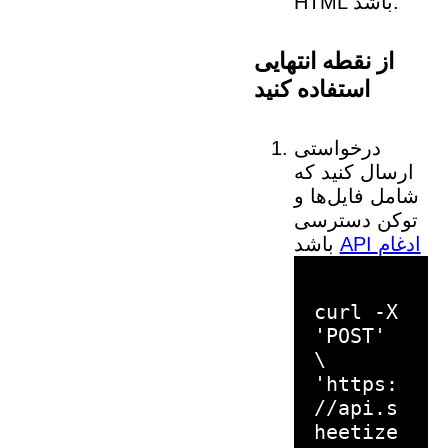
HTML باشد.
از نقطه انتهایی
استفاده کنید
درخواستی
ارسال کنید که
شامل فایل‌ها و
توکن دسترسی
API ادغام
باشد
curl -X
'POST'
\
'https:
//api.s
heetize