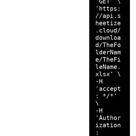
'GET' \
'https:
//api.s
heetize
.cloud/
downloa
d/TheFo
lderNam
e/TheFi
leName.
xlsx' \
-H
'accept
: */*'
\
-H
'Author
ization
: