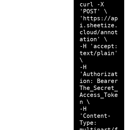
curl -X
'POST' \
'https://ap
i.sheetize.
cloud/annot
ation' \
-H 'accept:
text/plain'
\
-H
'Authorizat
ion: Bearer
The_Secret_
Access_Toke
n \
-H
'Content-
Type:
multipart/f