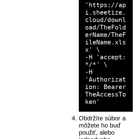
'https://ap
i.sheetize.
cloud/downl
oad/TheFold
erName/TheF
ileName.xls
x' \
-H 'accept:
*/*' \
-H
'Authorizat
ion: Bearer
TheAccessTo
Obdržíte súbor a
môžete ho buď
použiť, alebo