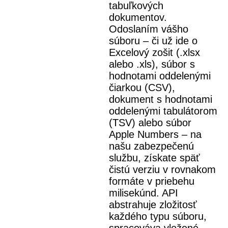
tabuľkových
dokumentov.
Odoslaním vášho
súboru – či už ide o
Excelový zošit (.xlsx
alebo .xls), súbor s
hodnotami oddelenými
čiarkou (CSV),
dokument s hodnotami
oddelenými tabulátorom
(TSV) alebo súbor
Apple Numbers – na
našu zabezpečenú
službu, získate späť
čistú verziu v rovnakom
formáte v priebehu
milisekúnd. API
abstrahuje zložitosť
každého typu súboru,