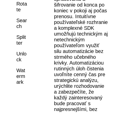
Rota
šifrovanie od konca po
te
koniec v pokoji aj počas
prenosu. Intuitívne
Sear
používateľské rozhranie
ch
a komplexné SDK
umožňujú technickým aj
Split
netechnickým
ter
používateľom využiť
silu automatizácie bez
Unlo
strmého učebného
ck
krivky. Automatizáciou
rutinných úloh čistenia
Wat
uvoľníte cenný čas pre
erm
strategickú analýzu,
ark
urýchlite rozhodovanie
a zabezpečíte, že
každý zainteresovaný
bude pracovať s
najpresnejšími, bez