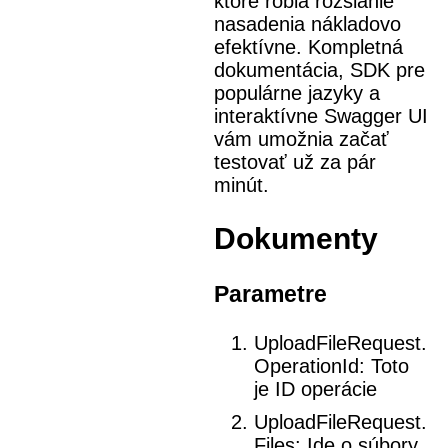
ktoré robia rozsiahle
nasadenia nákladovo
efektívne. Kompletná
dokumentácia, SDK pre
populárne jazyky a
interaktívne Swagger UI
vám umožnia začať
testovať už za pár
minút.
Dokumenty
Parametre
UploadFileRequest.
OperationId:
Toto
je ID operácie
UploadFileRequest.
Files:
Ide o súbory,