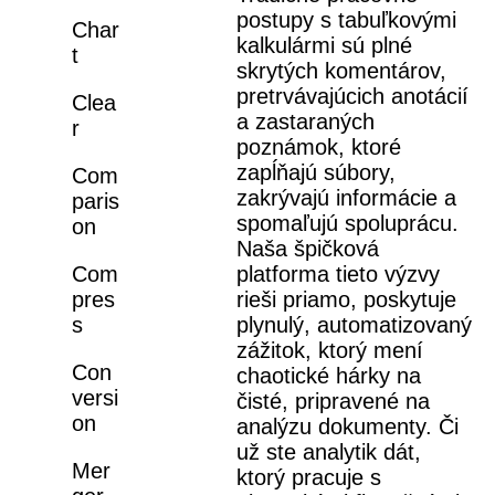
postupy s tabuľkovými
Char
kalkulármi sú plné
t
skrytých komentárov,
pretrvávajúcich anotácií
Clea
a zastaraných
r
poznámok, ktoré
zapĺňajú súbory,
Com
zakrývajú informácie a
paris
spomaľujú spoluprácu.
on
Naša špičková
platforma tieto výzvy
Com
rieši priamo, poskytuje
pres
plynulý, automatizovaný
s
zážitok, ktorý mení
Con
chaotické hárky na
versi
čisté, pripravené na
on
analýzu dokumenty. Či
už ste analytik dát,
Mer
ktorý pracuje s