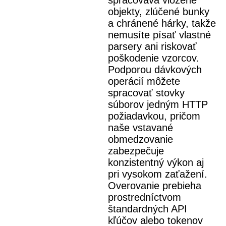
spracováva vložené
objekty, zlúčené bunky
a chránené hárky, takže
nemusíte písať vlastné
parsery ani riskovať
poškodenie vzorcov.
Podporou dávkových
operácií môžete
spracovať stovky
súborov jedným HTTP
požiadavkou, pričom
naše vstavané
obmedzovanie
zabezpečuje
konzistentný výkon aj
pri vysokom zaťažení.
Overovanie prebieha
prostredníctvom
štandardných API
kľúčov alebo tokenov