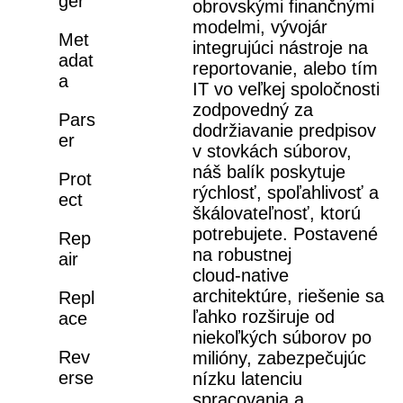
ger
obrovskými finančnými
modelmi, vývojár
Met
integrujúci nástroje na
adat
reportovanie, alebo tím
a
IT vo veľkej spoločnosti
zodpovedný za
Pars
dodržiavanie predpisov
er
v stovkách súborov,
náš balík poskytuje
Prot
rýchlosť, spoľahlivosť a
ect
škálovateľnosť, ktorú
potrebujete. Postavené
Rep
na robustnej
air
cloud‑native
architektúre, riešenie sa
Repl
ľahko rozširuje od
ace
niekoľkých súborov po
Rev
milióny, zabezpečujúc
erse
nízku latenciu
spracovania a