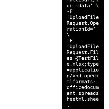
orm-data' \
-F
'UploadFile
Request.Ope
rationId='
\
-F
'UploadFile
Request.Fil
es=@TestFil
e.xlsx;type
=applicatio
n/vnd.openx
mlformats-
officedocum
ent.spreads
heetml.shee