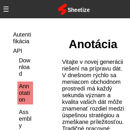
☰
Autenti
Anotácia
fikácia
API
Dow
Vitajte v novej generácii
nloa
riešení na prípravu dát.
d
V dnešnom rýchlo sa
meniacom obchodnom
Ann
prostredí má každý
otati
sekunda význam a
on
kvalita vašich dát môže
znamenať rozdiel medzi
Ass
úspešnou stratégiou a
embl
zmeškane príležitosťou.
y
Tradičné pracovné