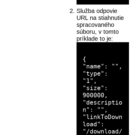
Služba odpovie
URL na stiahnutie
spracovaného
súboru, v tomto
príklade to je:
{
"name": "",
"type":
"1",
"size":
900000,
"descriptio
n": "",
"linkToDown
load":
"/download/