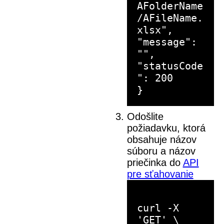
AFolderName
/AFileName.
xlsx",
"message":
"",
"statusCode
": 200
Odošlite
požiadavku, ktorá
obsahuje názov
súboru a názov
priečinka do
API
pre sťahovanie
curl -X
'GET' \